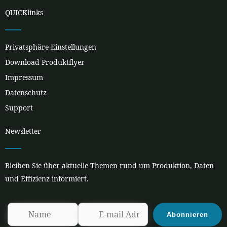
c
n
s
u
e
k
t
t
QUICKlinks
b
e
a
u
o
d
g
b
o
i
r
e
k
n
a
Privatsphäre-Einstellungen
m
Download Produktflyer
Impressum
Datenschutz
Support
Newsletter
Bleiben Sie über aktuelle Themen rund um Produktion, Daten
und Effizienz informiert.
Abonnieren