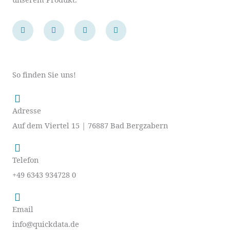
F
L
I
Y
a
i
n
o
c
n
s
u
e
k
t
t
b
e
a
u
o
d
g
b
o
i
r
e
So finden Sie uns!
k
n
a
-
m
f
Adresse
Auf dem Viertel 15 | 76887 Bad Bergzabern
Telefon
+49 6343 934728 0
Email
info@quickdata.de