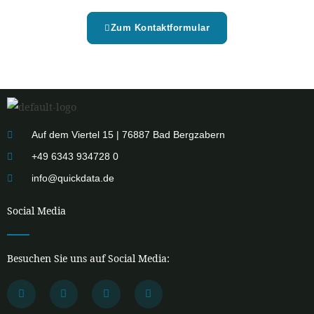
Zum Kontaktformular
Auf dem Viertel 15 | 76887 Bad Bergzabern
+49 6343 934728 0
info@quickdata.de
Social Media
Besuchen Sie uns auf Social Media:
F
L
I
Y
a
i
n
o