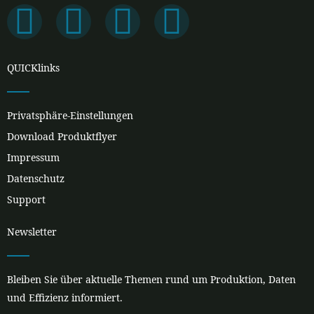
F
L
I
Y
a
i
n
o
QUICKlinks
c
n
s
u
Privatsphäre-Einstellungen
e
k
t
t
Download Produktflyer
b
e
a
u
Impressum
Datenschutz
o
d
g
b
Support
o
i
r
e
Newsletter
k
n
a
Bleiben Sie über aktuelle Themen rund um Produktion, Daten
m
und Effizienz informiert.